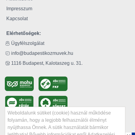
Impresszum
Kapcsolat
Elérhetőségek:
Ügyfélszolgálat
info@budapestikozmuvek.hu
1116 Budapest, Kalotaszeg u. 31.
Weboldalunk sütiket (cookie) használ működése
folyamán, hogy a legjobb felhasználói élményt
nyújthassa Önnek. A sütik használatát bármikor
letilthatja! Bővebb információkat erről Adatkezelési