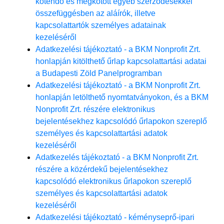
kötendő és megkötött egyéb szerződésekkel
összefüggésben az aláírók, illetve
kapcsolattartók személyes adatainak
kezeléséről
Adatkezelési tájékoztató - a BKM Nonprofit Zrt.
honlapján kitölthető űrlap kapcsolattartási adatai
a Budapesti Zöld Panelprogramban
Adatkezelési tájékoztató - a BKM Nonprofit Zrt.
honlapján letölthető nyomtatványokon, és a BKM
Nonprofit Zrt. részére elektronikus
bejelentésekhez kapcsolódó űrlapokon szereplő
személyes és kapcsolattartási adatok
kezeléséről
Adatkezelés tájékoztató - a BKM Nonprofit Zrt.
részére a közérdekű bejelentésekhez
kapcsolódó elektronikus űrlapokon szereplő
személyes és kapcsolattartási adatok
kezeléséről
Adatkezelési tájékoztató - kéményseprő-ipari