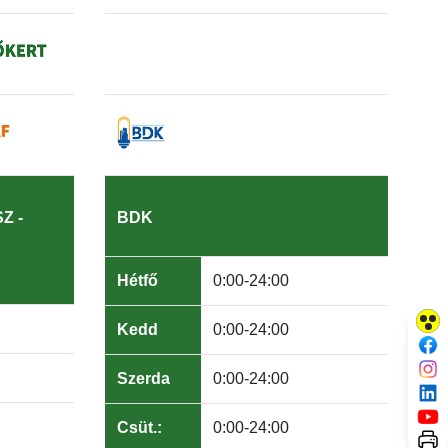
Z -
BDK
Hétfő
0:00-24:00
Kedd
0:00-24:00
Szerda
0:00-24:00
Csüt.:
0:00-24:00