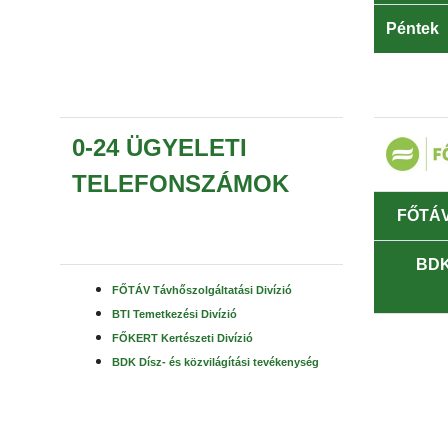
Péntek
0-24 ÜGYELETI
TELEFONSZÁMOK
FŐTÁV 
BDK 
FŐTÁV Távhőszolgáltatási Divízió
BTI Temetkezési Divízió
FŐKERT Kertészeti Divízió
BDK Dísz- és közvilágítási tevékenység