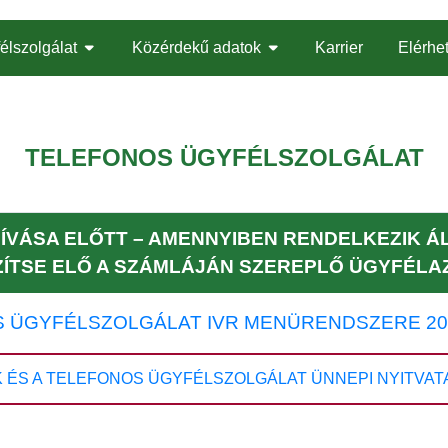
élszolgálat
Közérdekű adatok
Karrier
Elérhe
TELEFONOS ÜGYFÉLSZOLGÁLAT
ÍVÁSA ELŐTT – AMENNYIBEN RENDELKEZIK 
ZÍTSE ELŐ A SZÁMLÁJÁN SZEREPLŐ ÜGYFÉLA
 ÜGYFÉLSZOLGÁLAT IVR MENÜRENDSZERE 2026
S A TELEFONOS ÜGYFÉLSZOLGÁLAT ÜNNEPI NYITVATARTÁS