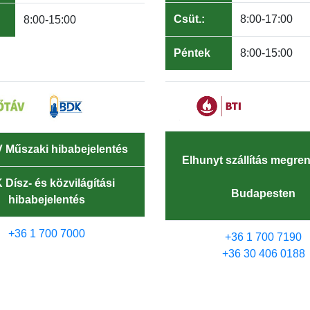
Csüt.:
8:00-17:00
8:00-15:00
Péntek
8:00-15:00
Műszaki hibabejelentés
Elhunyt szállítás megre
Dísz- és közvilágítási
Budapesten
hibabejelentés
+36 1 700 7000
+36 1 700 7190
+36 30 406 0188