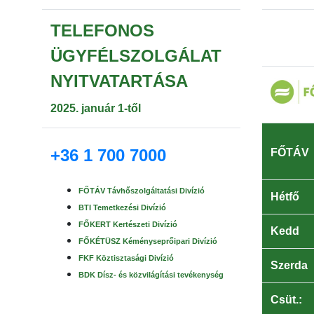
TELEFONOS
ÜGYFÉLSZOLGÁLAT
NYITVATARTÁSA
2025. január 1-től
+36 1 700 7000
FŐTÁV
FŐTÁV Távhőszolgáltatási Divízió
Hétfő
BTI Temetkezési Divízió
FŐKERT Kertészeti Divízió
Kedd
FŐKÉTÜSZ Kéményseprőipari Divízió
FK
F
Köztisztasági Divízió
Szerda
BDK Dísz- és közvilágítási tevékenység
Csüt.: