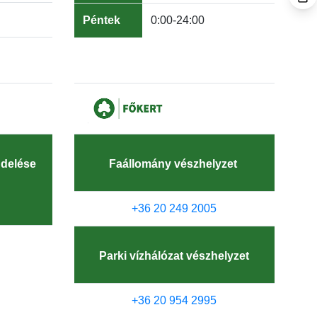
Péntek
0:00-24:00
ndelése
Faállomány vészhelyzet
+36 20 249 2005
Parki vízhálózat vészhelyzet
+36 20 954 2995