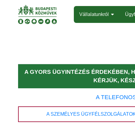
Ugrás a tartalomra
Vállalatunkról
Ügyf
A GYORS ÜGYINTÉZÉS ÉRDEKÉBEN, H
KÉRJÜK, KÉS
A TELEFONOS
A SZEMÉLYES ÜGYFÉLSZOLGÁLATOK É