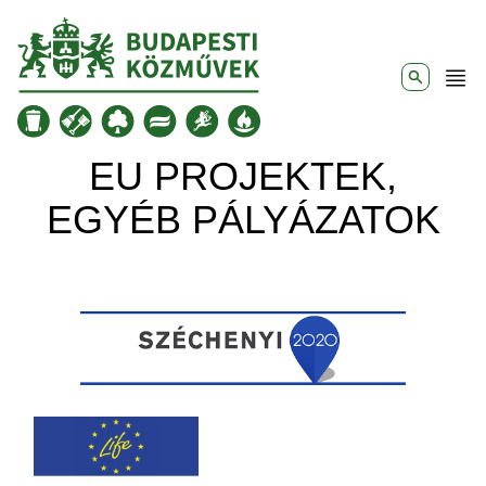
Ugrás a tartalomra
EU PROJEKTEK,
EGYÉB PÁLYÁZATOK