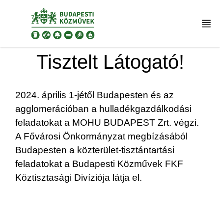
Ugrás a tartalomra
Tisztelt Látogató!
2024. április 1-jétől Budapesten és az
agglomerációban a hulladékgazdálkodási
feladatokat a MOHU BUDAPEST Zrt. végzi.
A Fővárosi Önkormányzat megbízásából
Budapesten a közterület-tisztántartási
feladatokat a Budapesti Közművek FKF
Köztisztasági Divíziója látja el.