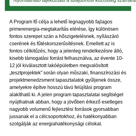
Nyomtatható tájékoztató a tulajdonosi közösség számára
A Program fő célja a lehető legnagyobb fajlagos
primerenergia-megtakarítás elérése, így különösen
fontos szerepet szán a hőszigetelésnek, nyílászáró
cserének és fűtéskorszerűsítésnek. Emellett az is
fontos célkitűzés, hogy a jelenleg rendelkezésre álló,
kisebb támogatási forrást felhasználva, az évente 10-
12 jól kiválasztott lakóépületben megvalósított
„tesztprojektek” során olyan műszaki, finanszírozási és
projektmenedzsment tapasztalatok gyűljenek össze,
amelyekre építve hosszú távú felújítási program
alakítható ki. A jelen program tapasztalatai segítséget
nyújthatnak abban, hogy a jövőben érkező esetleges
nagyobb volumenű fejlesztési források gyorsabban
jussanak el a célcsoportokhoz, és hatékonyabban
szolgálják az energiahatékonysági célokat.