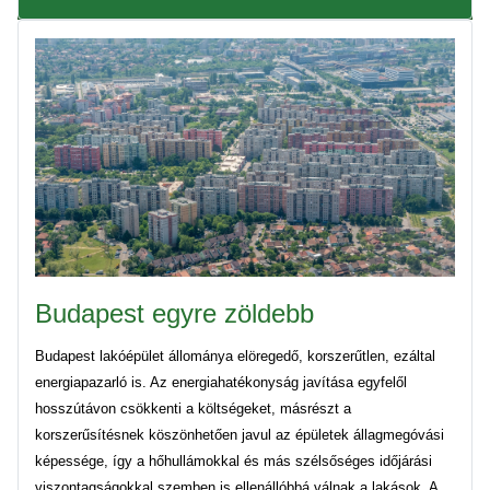
Budapest egyre zöldebb
Budapest lakóépület állománya elöregedő, korszerűtlen, ezáltal
energiapazarló is. Az energiahatékonyság javítása egyfelől
hosszútávon csökkenti a költségeket, másrészt a
korszerűsítésnek köszönhetően javul az épületek állagmegóvási
képessége, így a hőhullámokkal és más szélsőséges időjárási
viszontagságokkal szemben is ellenállóbbá válnak a lakások. A