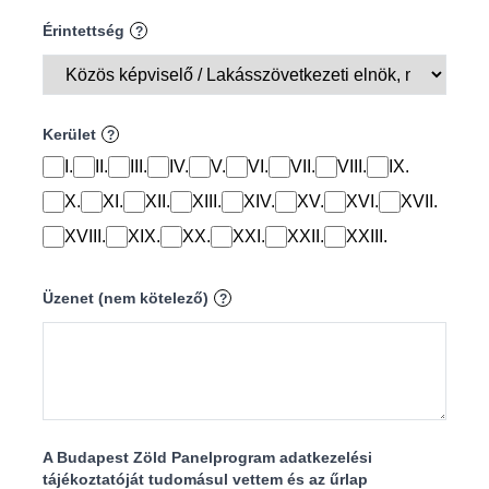
Érintettség
?
Kerület
?
I.
II.
III.
IV.
V.
VI.
VII.
VIII.
IX.
X.
XI.
XII.
XIII.
XIV.
XV.
XVI.
XVII.
XVIII.
XIX.
XX.
XXI.
XXII.
XXIII.
Üzenet (nem kötelező)
?
A Budapest Zöld Panelprogram adatkezelési
tájékoztatóját tudomásul vettem és az űrlap